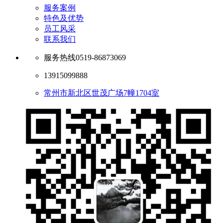
服务案例
特色及优势
员工风采
联系我们
服务热线
0519-86873069
13915099888
常州市新北区世茂广场7幢1704室