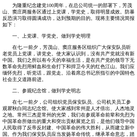
为隆重纪念建党100周年，在总公司统一的部署下，芳茂
山、窦庄两服务区通过上党课，学党史，取得明显成效。防暴
反恐演习取得圆满成功，达到预期的目的。现将主要情况简报
如下：
一、上党课、学党史。做到学史明理
在七.一前夕，芳茂山、窦庄服务区组织广大保安队员听
老党员上党课，讲党史。使大家认识到，没有共产党就没有新
中国。我们之所以有今天的幸福生活，是在共产党的领导下无
数革命先烈用鲜血和生命打下和捍卫今天的红色江山。我们应
缅怀先烈，听党话，跟党走。沿着席总书记所指引的中国特色
社会主义道路前进。
二、参观纪念馆，做到学史明志
在七.一前夕，公司组织党员保安队员、公司机关员工参
观瞿秋白同志纪念馆。使大家感到常州是人才倍出、人杰地灵
之地。常州三杰是常州的光荣，我们在参观革命前辈和先烈为
中国革命所做出的重大和突出贡献展览之后，是他们领导中国
人民取得了反帝反封建、中国革命的伟大胜利，从而建立新中
国。作为我们保安队员应当发扬革命传统，继承革命意志，踏