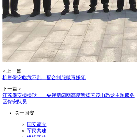
< 上一篇
机智保安临危不乱，配合制服贩毒嫌犯
下一篇 >
江苏保安棒棒哒——央视新闻网高度赞扬芳茂山恐龙主题服务
区保安队员
关于国安
国安简介
军民共建